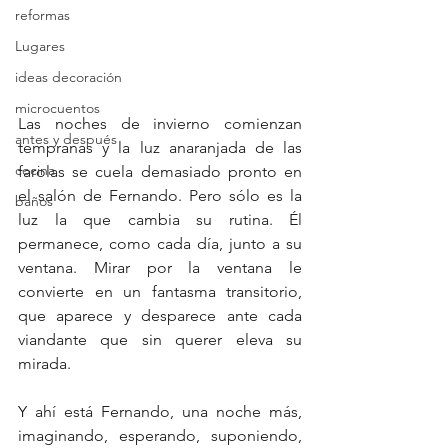
reformas
Lugares
ideas decoración
microcuentos
Las noches de invierno comienzan 
antes y después
tempranas y la luz anaranjada de las 
cocina
farolas se cuela demasiado pronto en 
el salón de Fernando. Pero sólo es la 
baños
luz la que cambia su rutina. Él 
permanece, como cada día, junto a su 
ventana. Mirar por la ventana le 
convierte en un fantasma transitorio, 
que aparece y desparece ante cada 
viandante que sin querer eleva su 
mirada.
Y ahí está Fernando, una noche más, 
imaginando, esperando, suponiendo, 