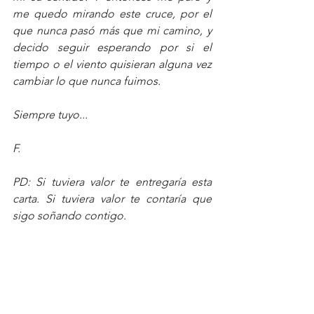
me quedo mirando este cruce, por el 
que nunca pasó más que mi camino, y 
decido seguir esperando por si el 
tiempo o el viento quisieran alguna vez 
cambiar lo que nunca fuimos.
Siempre tuyo...
F.
PD: Si tuviera valor te entregaría esta 
carta. Si tuviera valor te contaría que 
sigo soñando contigo.
Arrancó la hoja del cuaderno. Y sin 
releer nada, por miedo a borrarlo todo, 
la doblo, buscó un sobre, metió la hoja 