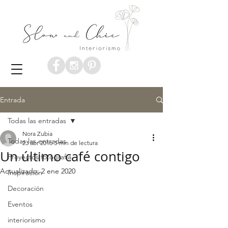
Entrada
Todas las entradas
Nora Zubia
Todas las entradas
23 abr 2016
3 min de lectura
Un último café contigo
Proyectos fotografía
Actualizado:
2 ene 2020
Inspiración
Decoración
Eventos
interiorismo