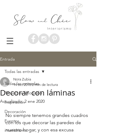
Entrada
Todas las entradas
Nora Zubia
Todas las entradas
14 oct 2018
2 min de lectura
Decorar con láminas
Proyectos fotografía
Actualizado:
2 ene 2020
Inspiración
Decoración
No siempre tenemos grandes cuadros 
Eventos
con los que decorar las paredes de 
nuestro hogar, y con esa excusa 
interiorismo