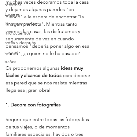
muchas veces decoramos toda la casa 
reformas
y dejamos algunas paredes "en 
Lugares
blanco" a la espera de encontrar "la 
ideas decoración
imagen perfecta". Mientras tanto 
vivimos las casas, las disfrutamos y 
microcuentos
seguramente de vez en cuando 
antes y después
pensamos "debería poner algo en esa 
cocina
pared", ¿a quien no le ha pasado?
baños
Os proponemos algunas 
ideas muy 
fáciles y alcance de todos 
para decorar 
esa pared que se nos resiste mientras 
llega esa ¡gran obra!
1. Decora con fotografías
Seguro que entre todas las fotografías 
de tus viajes, o de momentos 
familiares especiales, hay dos o tres 