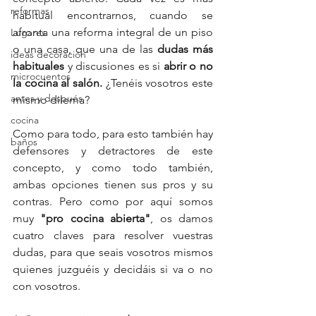
reformas
habitual encontrarnos, cuando se 
afronta una reforma integral de un piso 
Lugares
o una casa, que una de las 
dudas más 
ideas decoración
habituales 
y discusiones es si 
abrir o no 
microcuentos
la cocina al salón.
 ¿Tenéis vosotros este 
antes y después
mismo dilema?
cocina
Como para todo, para esto también hay 
baños
defensores y detractores de este 
concepto, y como todo también, 
ambas opciones tienen sus pros y su 
contras. Pero como por aquí somos 
muy 
"pro cocina abierta"
, os damos 
cuatro claves para resolver vuestras 
dudas, para que seais vosotros mismos 
quienes juzguéis y decidáis si va o no 
con vosotros. 