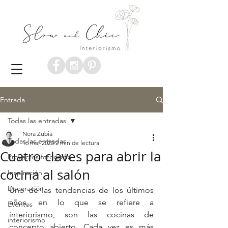
Entrada
Todas las entradas
Nora Zubia
Todas las entradas
16 mar 2020
2 min de lectura
Cuatro claves para abrir la
Proyectos fotografía
cocina al salón
Inspiración
Decoración
Uno de las tendencias de los últimos 
años, en lo que se refiere a 
Eventos
interiorismo, son las cocinas de 
interiorismo
concepto abierto. Cada vez es más 