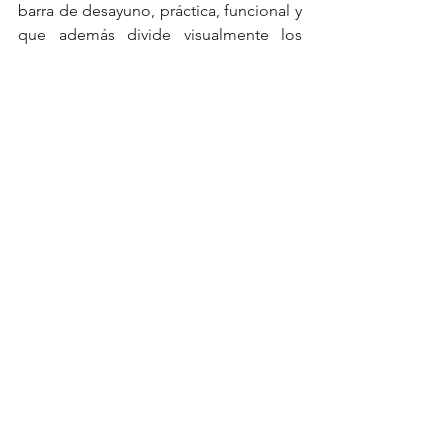
barra de desayuno, práctica, funcional y 
que además divide visualmente los 
espacios, sin agobiar.
Como siempre decimos a nuestros 
clientes, en interiorismo no hay una 
única buena solución, 
hay tantas 
soluciones como clientes
, y la óptima 
será 
la que mejor se adapte a vuestras 
necesidades, gustos y rutinas .
Inspiración
Decoración
interiorismo