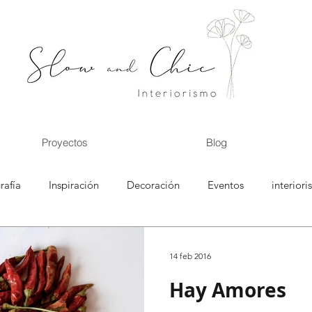
Proyectos
Blog
rafía
Inspiración
Decoración
Eventos
interior
microcuentos
antes y después
cocina
baños
14 feb 2016
Hay Amores