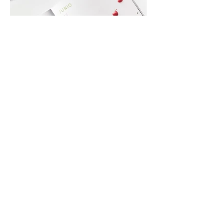
Slow & Chic |
slowandchic@gmail.com
|
Madrid
|
Política de Privacidad