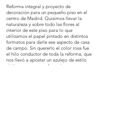
Reforma integral y proyecto de
decoración para un pequeño piso en el
centro de Madrid. Quisimos llevar la
naturaleza y sobre todo las flores al
interior de este piso para lo que
utilizamos el papel pintado en distintos
formatos para darle ese aspecto de casa
de campo. Sin quererlo el color rosa fue
el hilo conductor de toda la reforma, que
nos llevó a apostar un azulejo de estilo
rústico en rosa para la cocina.
Compartir
Slow & Chic |
slowandchic@gmail.com
|
Madrid
|
Política de Privacidad