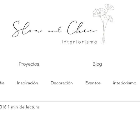
Proyectos
Blog
fía
Inspiración
Decoración
Eventos
interiorismo
016
1 min de lectura
microcuentos
antes y después
cocina
baños