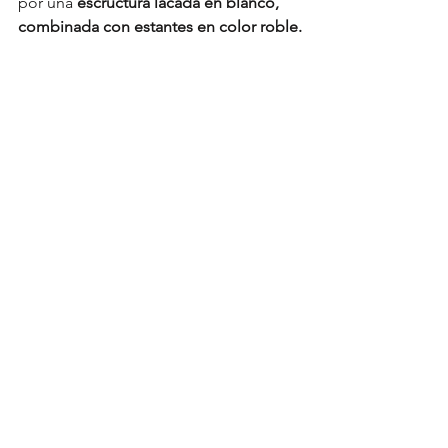
por una 
escructura lacada en blanco, 
combinada con estantes en color roble.
7. Una entrada hecha a medida
Por último, os enseñamos la entrada. 
Para darle utilidad al espacio, a la vez 
que lo personalizábamos, diseñamos 
una 
consola de hierro y madera a 
medida
, que se pudiera utilizar de 
"vacia bolsillos" y la combinamos con 
un lienzo personalizado (
Fotografía de 