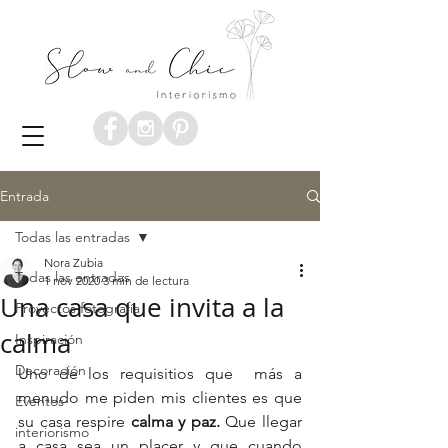
Entrada
Todas las entradas
Nora Zubia
Todas las entradas
1 nov 2020
3 min de lectura
Una casa que invita a la
Proyectos fotografía
calma
Inspiración
Decoración
Uno de los requisitios que  más a 
menudo me piden mis clientes es que 
Eventos
su casa respire 
calma y paz.
 Que llegar 
interiorismo
a casa sea un placer y que cuando 