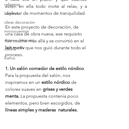
reformas
estén en ella todo invite al relax, y a 
disfrutar de momentos de tranquilidad.
Lugares
ideas decoración
En este proyecto de decoración, de 
microcuentos
una casa de obra nueva, ese requisito 
antes y después
fue mucho más allá y se convirtió en el 
leit motiv 
que nos guió durante todo el 
cocina
proceso. 
baños
1. Un salón comedor de estilo nórdico
Para la propuesta del salón, nos 
inspiramos en un 
estilo nórdico
 de 
colores suaves en 
grises y verdes 
menta.
 La propuesta contenía poco 
elementos, pero bien escogidos, de 
líneas simples y maderas  naturales.